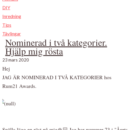
DIY
Inredning
Tips
Tävlingar
Nominerad i två kategorier.
Hjälp mig rösta
23 mars 2020
Hej
JAG ÄR NOMINERAD I TVÅ KATEGORIER hos
Rum21 Awards.
Snälla lägg en röst på mig🙏🏻 Jag har nummer 73 i "Årets