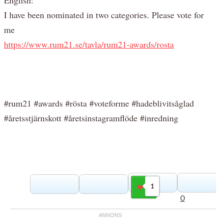
I have been nominated in two categories. Please vote for
me
https://www.rum21.se/tavla/rum21-awards/rosta
#rum21 #awards #rösta #voteforme #hadeblivitsåglad
#åretsstjärnskott #åretsinstagramflöde #inredning
1
Gilla
0