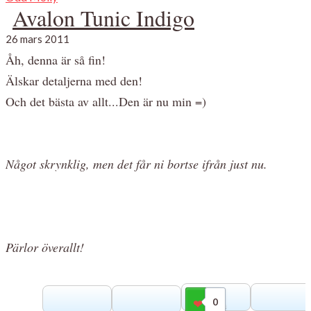
Avalon Tunic Indigo
26 mars 2011
Åh, denna är så fin!
Älskar detaljerna med den!
Och det bästa av allt...Den är nu min =)
Något skrynklig, men det får ni bortse ifrån just nu.
Pärlor överallt!
0
Gilla