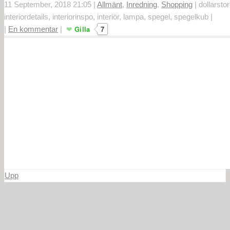
11 September, 2018 21:05
|
Allmänt
,
Inredning
,
Shopping
|
dollarstor
interiordetails, interiorinspo, interiör, lampa, spegel, spegelkub
|
Gilla
7
|
En kommentar
|
Upp