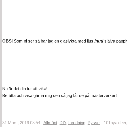
OBS
! Som ni ser så har jag en glaslykta med ljus
inuti
själva pappl
Nu är det din tur att vika!
Berätta och visa gärna mig sen så jag får se på mästerverken!
31 Mars, 2016 08:54
|
Allmänt
,
DIY
,
Inredning
,
Pyssel
|
101nyaideer,