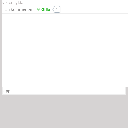
vik en lykta
|
Gilla
1
|
En kommentar
|
Upp