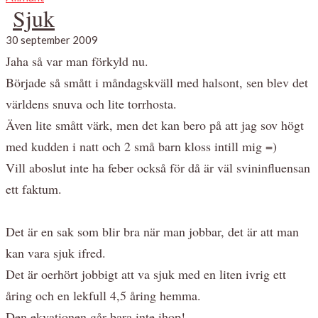
Sjuk
30 september 2009
Jaha så var man förkyld nu.
Började så smått i måndagskväll med halsont, sen blev det
världens snuva och lite torrhosta.
Även lite smått värk, men det kan bero på att jag sov högt
med kudden i natt och 2 små barn kloss intill mig =)
Vill aboslut inte ha feber också för då är väl svininfluensan
ett faktum.
Det är en sak som blir bra när man jobbar, det är att man
kan vara sjuk ifred.
Det är oerhört jobbigt att va sjuk med en liten ivrig ett
åring och en lekfull 4,5 åring hemma.
Den ekvationen går bara inte ihop!