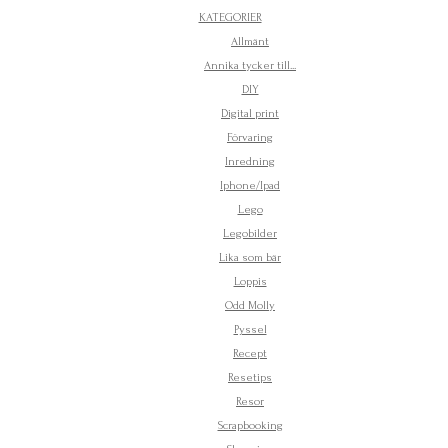
KATEGORIER
Allmänt
Annika tycker till...
DIY
Digital print
Förvaring
Inredning
Iphone/Ipad
Lego
Legobilder
Lika som bär
Loppis
Odd Molly
Pyssel
Recept
Resetips
Resor
Scrapbooking