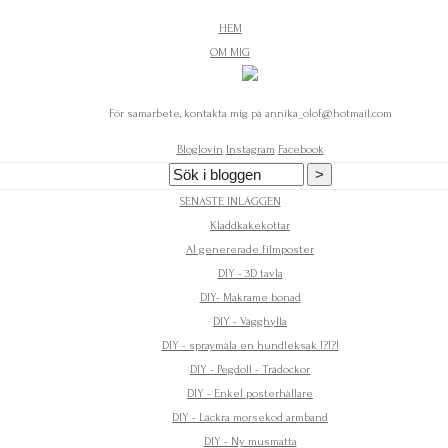
HEM
OM MIG
För samarbete, kontakta mig på annika_olof@hotmail.com
Bloglovin
Instagram
Facebook
SENASTE INLÄGGEN
Kladdkakekottar
AI genererade filmposter
DIY - 3D tavla
DIY- Makrame bonad
DIY - Vägghylla
DIY - spraymåla en hundleksak !?!?!
DIY - Pegdoll - Trädockor
DIY - Enkel posterhållare
DIY - Läckra morsekod armband
DIY - Ny musmatta