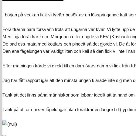
I början på veckan fick vi tyvärr besök av en lösspringande katt so
Föräldrarna bara försvann trots att ungarna var kvar. Vi lyfte upp de
Men inga föräldrar kom. Morgonen efter ringde vi KFV (Krishantering
De bad oss mata med köttfärs och pincett så det gjorde vi. De åt för 
Den ena fågelungen var väldigt liten och kall så den fick vi inte i nå
Efter matningen körde vi direkt till en dam (vars namn vi fick från 
Jag har fått rapport igår att den minsta ungen klarade inte sig men
Tänk att det finns såna människor som jobbar ideellt att ta hand om v
Tänk på att om ni ser fågelungar utan föräldrar en längre tid (typ t