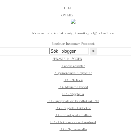
HEM
OM MIG
För samarbete, kontakta mig på annika_olof@hotmail.com
Bloglovin
Instagram
Facebook
SENASTE INLÄGGEN
Kladdkakekottar
AI genererade filmposter
DIY - 3D tavla
DIY- Makrame bonad
DIY - Vägghylla
DIY - spraymåla en hundleksak !?!?!
DIY - Pegdoll - Trädockor
DIY - Enkel posterhållare
DIY - Läckra morsekod armband
DIY - Ny musmatta