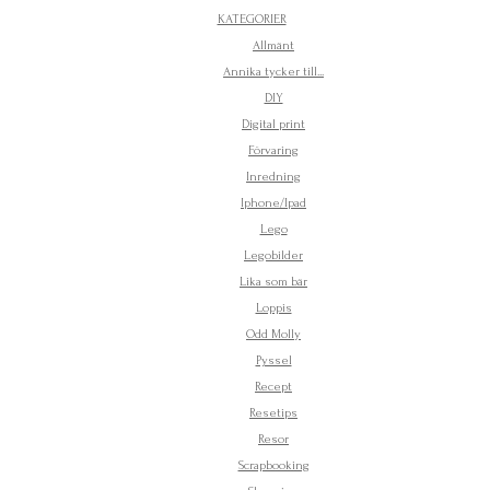
KATEGORIER
Allmänt
Annika tycker till...
DIY
Digital print
Förvaring
Inredning
Iphone/Ipad
Lego
Legobilder
Lika som bär
Loppis
Odd Molly
Pyssel
Recept
Resetips
Resor
Scrapbooking